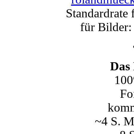
Standardrate 
für Bilder
Das
100
Fo
komm
~4 S. M