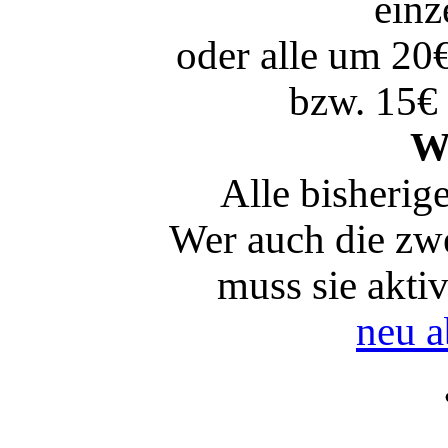
einz
oder alle um 20
bzw. 15€ 
W
Alle bisherig
Wer auch die zwe
muss sie akti
neu a